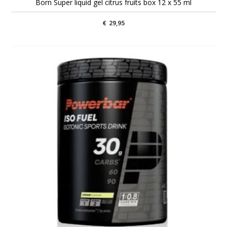
Born Super liquid gel citrus fruits box 12 x 55 ml
€
29,95