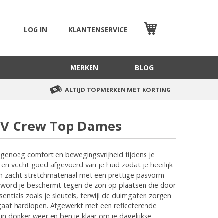
LOG IN
KLANTENSERVICE
WINKELMAND
MERKEN
BLOG
ALTIJD TOPMERKEN MET KORTING
 UV Crew Top Dames
 genoeg comfort en bewegingsvrijheid tijdens je
 en vocht goed afgevoerd van je huid zodat je heerlijk
an zacht stretchmateriaal met een prettige pasvorm
 word je beschermt tegen de zon op plaatsen die door
ssentials zoals je sleutels, terwijl de duimgaten zorgen
gaat hardlopen. Afgewerkt met een reflecterende
n donker weer en ben je klaar om je dagelijkse