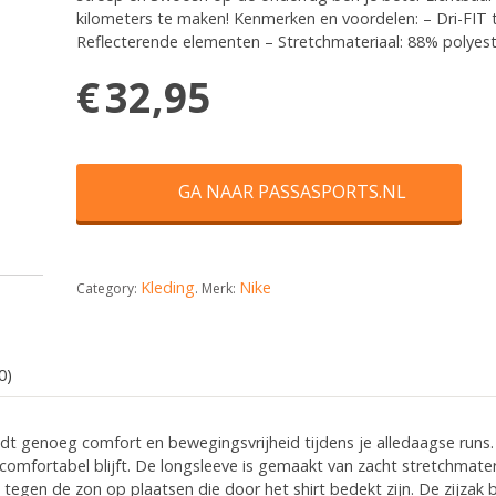
kilometers te maken! Kenmerken en voordelen: – Dri-FIT
Reflecterende elementen – Stretchmateriaal: 88% polyest
€
32,95
GA NAAR PASSASPORTS.NL
Kleding
Nike
Category:
.
Merk:
0)
dt genoeg comfort en bewegingsvrijheid tijdens je alledaagse runs.
n comfortabel blijft. De longsleeve is gemaakt van zacht stretchma
gen de zon op plaatsen die door het shirt bedekt zijn. De zijzak bie