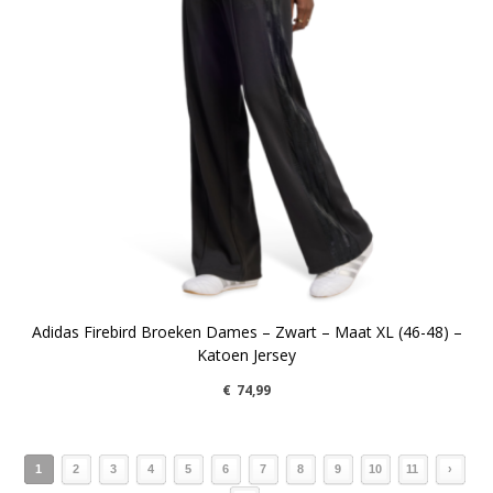
Adidas Firebird Broeken Dames – Zwart – Maat XL (46-48) –
Katoen Jersey
€
74,99
1
2
3
4
5
6
7
8
9
10
11
›