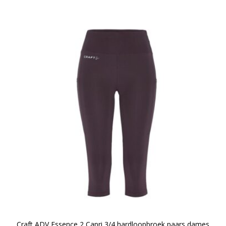
Craft ADV Essence 2 Capri 3/4 hardloopbroek paars dames