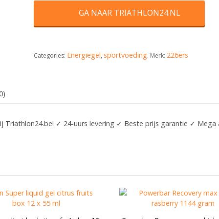
GA NAAR TRIATHLON24.NL
Energiegel
sportvoeding
226ers
Categories:
,
.
Merk:
0)
j Triathlon24.be! ✓ 24-uurs levering ✓ Beste prijs garantie ✓ Mega