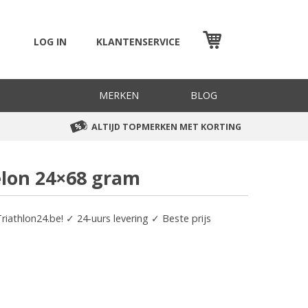
LOG IN
KLANTENSERVICE
WINKELMAND
MERKEN
BLOG
ALTIJD TOPMERKEN MET KORTING
elon 24×68 gram
iathlon24.be! ✓ 24-uurs levering ✓ Beste prijs