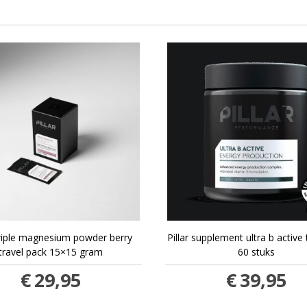
 triple magnesium powder berry
Pillar supplement ultra b active
travel pack 15×15 gram
60 stuks
€
29,95
€
39,95