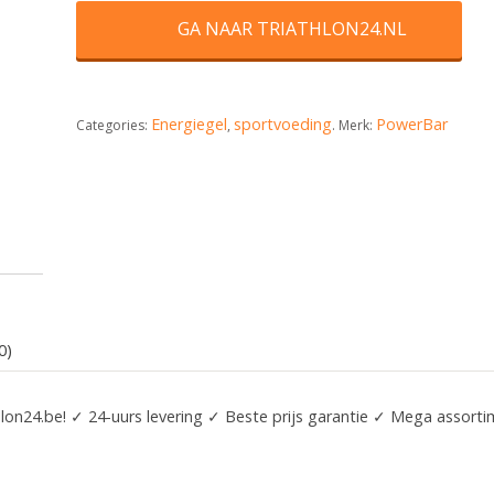
GA NAAR TRIATHLON24.NL
Energiegel
sportvoeding
PowerBar
Categories:
,
.
Merk:
0)
lon24.be! ✓ 24-uurs levering ✓ Beste prijs garantie ✓ Mega assort