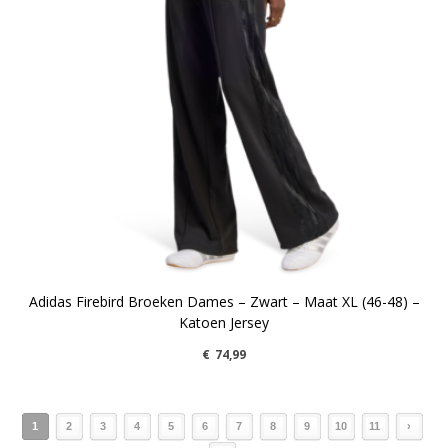
Adidas Firebird Broeken Dames – Zwart – Maat XL (46-48) –
Katoen Jersey
€
74,99
1
2
3
4
5
6
7
8
9
10
11
›